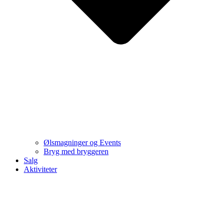
Ølsmagninger og Events
Bryg med bryggeren
Salg
Aktiviteter