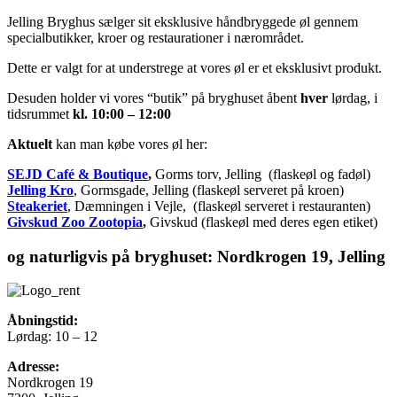
Jelling Bryghus sælger sit eksklusive håndbryggede øl gennem
specialbutikker, kroer og restaurationer i nærområdet.
Dette er valgt for at understrege at vores øl er et eksklusivt produkt.
Desuden holder vi vores “butik” på bryghuset åbent
hver
lørdag, i
tidsrummet
kl. 10:00 – 12:00
Aktuelt
kan man købe vores øl her:
SEJD Café & Boutique
,
Gorms torv, Jelling (flaskeøl og fadøl)
Jelling Kro
, Gormsgade, Jelling (flaskeøl serveret på kroen)
Steakeriet
, Dæmningen i Vejle, (flaskeøl serveret i restauranten)
Givskud Zoo Zootopia
,
Givskud (flaskeøl med deres egen etiket)
og naturligvis på bryghuset: Nordkrogen 19, Jelling
Åbningstid:
Lørdag: 10 – 12
Adresse:
Nordkrogen 19