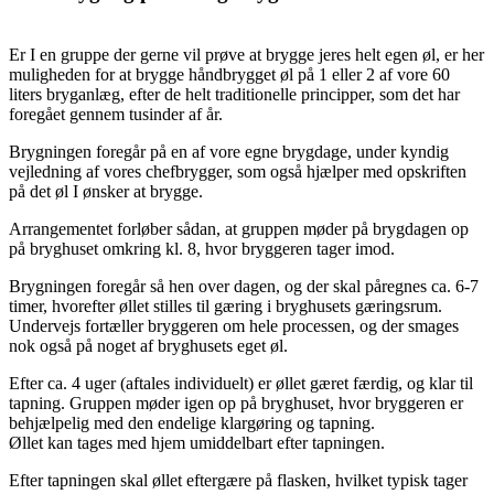
Er I en gruppe der gerne vil prøve at brygge jeres helt egen øl, er her
muligheden for at brygge håndbrygget øl på 1 eller 2 af vore 60
liters bryganlæg, efter de helt traditionelle principper, som det har
foregået gennem tusinder af år.
Brygningen foregår på en af vore egne brygdage, under kyndig
vejledning af vores chefbrygger, som også hjælper med opskriften
på det øl I ønsker at brygge.
Arrangementet forløber sådan, at gruppen møder på brygdagen op
på bryghuset omkring kl. 8, hvor bryggeren tager imod.
Brygningen foregår så hen over dagen, og der skal påregnes ca. 6-7
timer, hvorefter øllet stilles til gæring i bryghusets gæringsrum.
Undervejs fortæller bryggeren om hele processen, og der smages
nok også på noget af bryghusets eget øl.
Efter ca. 4 uger (aftales individuelt) er øllet gæret færdig, og klar til
tapning. Gruppen møder igen op på bryghuset, hvor bryggeren er
behjælpelig med den endelige klargøring og tapning.
Øllet kan tages med hjem umiddelbart efter tapningen.
Efter tapningen skal øllet eftergære på flasken, hvilket typisk tager