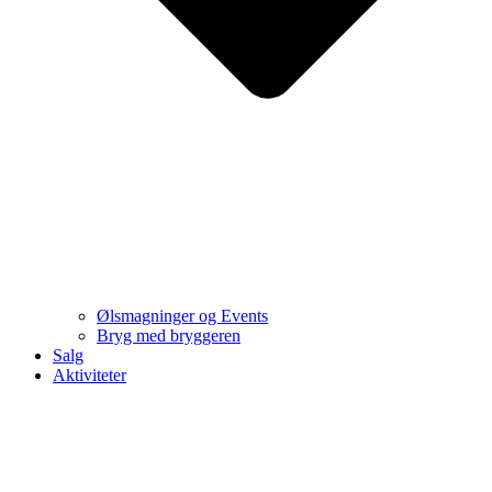
Ølsmagninger og Events
Bryg med bryggeren
Salg
Aktiviteter